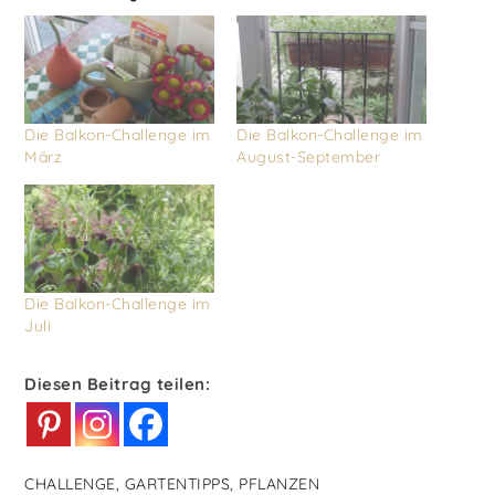
Die Balkon-Challenge im
Die Balkon-Challenge im
März
August-September
Die Balkon-Challenge im
Juli
Diesen Beitrag teilen:
CHALLENGE
,
GARTENTIPPS
,
PFLANZEN