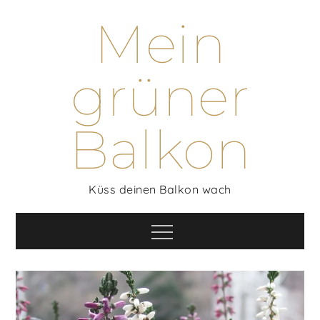
Skip
Mein
to
content
grüner
Balkon
Küss deinen Balkon wach
Menu