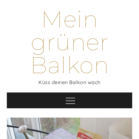
Skip
Mein
to
content
grüner
Balkon
Küss deinen Balkon wach
Menu