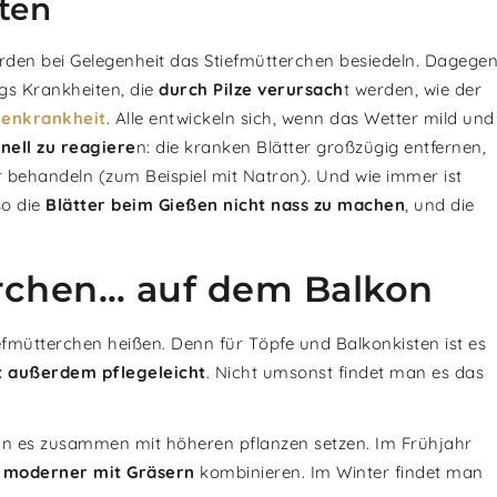
ten
rden bei Gelegenheit das Stiefmütterchen besiedeln. Dagege
ings Krankheiten, die
durch Pilze verursach
t werden, wie der
kenkrankheit
. Alle entwickeln sich, wenn das Wetter mild und
nell zu reagiere
n: die kranken Blätter großzügig entfernen,
r behandeln (zum Beispiel mit Natron). Und wie immer ist
so die
Blätter beim Gießen nicht nass zu machen
, und die
rchen… auf dem Balkon
fmütterchen heißen. Denn für Töpfe und Balkonkisten ist es
st außerdem pflegeleicht
. Nicht umsonst findet man es das
an es zusammen mit höheren pflanzen setzen. Im Frühjahr
s moderner mit Gräsern
kombinieren. Im Winter findet man