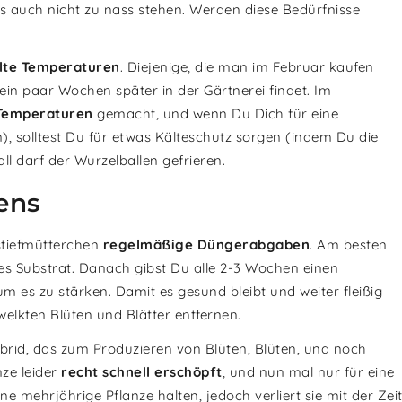
s auch nicht zu nass stehen. Werden diese Bedürfnisse
lte Temperaturen
. Diejenige, die man im Februar kaufen
ein paar Wochen später in der Gärtnerei findet. Im
 Temperaturen
gemacht, und wenn Du Dich für eine
n), solltest Du für etwas Kälteschutz sorgen (indem Du die
ll darf der Wurzelballen gefrieren.
ens
stiefmütterchen
regelmäßige Düngerabgaben
. Am besten
es Substrat. Danach gibst Du alle 2-3 Wochen einen
 es zu stärken. Damit es gesund bleibt und weiter fleißig
elkten Blüten und Blätter entfernen.
ybrid, das zum Produzieren von Blüten, Blüten, und noch
nze leider
recht schnell erschöpft
, und nun mal nur für eine
e mehrjährige Pflanze halten, jedoch verliert sie mit der Zei