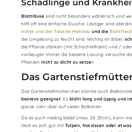
Schädlinge und Krankhei
Blattläuse
sind nicht besonders wählerisch und we
hilft oft eine einfache Dusche. Lästiger sind allerd
echte und der falsche Mehltau
und die
Blattflec
die Umgebung zu feucht sind. Wichtig ist dabei,
sch
die Pflanze stärken (mit Schachtelhalm) und / ode
vorbeugen immer die bessere Lösung: versuche al
Pflanzen
nicht zu dicht zu setze
n.
Das Gartenstiefmütte
Das Gartenstiefmütterchen könnte auch Balkonstie
bestens geeignet
. Es
blüht lang und üppig und i
ganze Jahr über auf vielen Balkonen.
Da es auch niedrig bleibt (max. 20-25cm), kann m
lässt es sich gut mit
Tulpen, Narzissen oder etwa