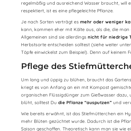
regelmäßig und ausreichend Wasser braucht, will e
respektiert, ist es eine pflegeleichte Pflanze.
Je nach Sorten verträgt es
mehr oder weniger ka
kann, kommen eher mit Kälte aus, als die, die man 
Allgemeinen sind sie allerdings
nicht für niedrige
Herbstsorte entscheiden solltest (siehe weiter unte
Töpfe einwickelst zum Beispiel). Denn auf keinem Fa
Pflege des Stiefmütterch
Um lang und üppig zu blühen, braucht das Garten
kriegt es von Anfang an ein mit Kompost gemischt
organischen Flüssigdünger zum Gießwasser dazu, um
blüht, solltest Du
die Pflanze “ausputzen”
und verw
Wie bereits erwähnt, ist das Stiefmütterchen ein H
mehr Blüten gezüchtet wurde. Dadurch ist die Pfla
Saison geschaffen. Theoretisch kann man sie wie ein