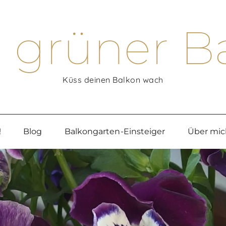
 grüner B
Küss deinen Balkon wach
!
Blog
Balkongarten-Einsteiger
Über mic