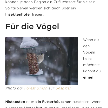
können je nach Region ein Zufluchtsort für sie sein.
Solitärbienen werden sich auch über ein
Insektenhotel
freuen.
Für die Vögel
Wenn
du
den
Vögeln
helfen
möchtest,
kannst du
einen
Photo par
Forest Simon
sur
Unsplash
Nistkasten
oder
ein Futterhäuschen
aufstellen. Wenn
du jedoch Mieter bist, musst du möglicherweise deinen