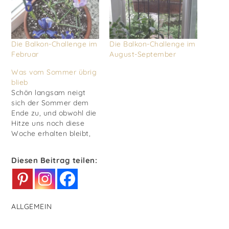
Die Balkon-Challenge im
Die Balkon-Challenge im
Februar
August-September
Was vom Sommer übrig
blieb
Schön langsam neigt
sich der Sommer dem
Ende zu, und obwohl die
Hitze uns noch diese
Woche erhalten bleibt,
werden die
Tage merklich kürzer.
Diesen Beitrag teilen:
Zeit zum Zurücklehnen?
Nicht ganz... Auf dem
Balkon kann man sich
noch eine Weile
beschäftigen. Gießen:
ALLGEMEIN
steht natürlich ganz
oben auf der Liste,