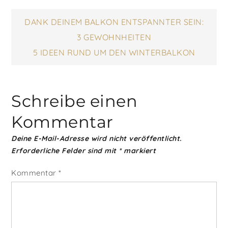
August kann generell
noch sehr heiß sein,
Beitragsnavigatio
DANK DEINEM BALKON ENTSPANNTER SEIN:
und…
3 GEWOHNHEITEN
5 IDEEN RUND UM DEN WINTERBALKON
Schreibe einen
Kommentar
Deine E-Mail-Adresse wird nicht veröffentlicht.
Erforderliche Felder sind mit
*
markiert
Kommentar
*