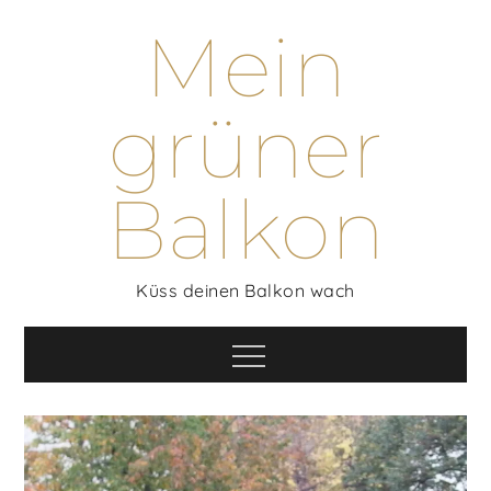
Skip
Mein
to
content
grüner
Balkon
Küss deinen Balkon wach
Menu