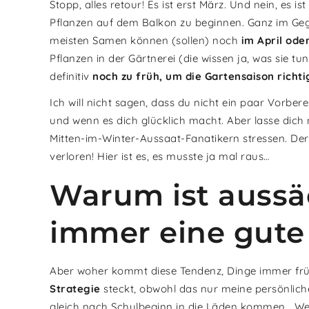
Stopp, alles retour! Es ist erst März. Und nein, es ist
Pflanzen auf dem Balkon zu beginnen. Ganz im Gege
meisten Samen können (sollen) noch
im April ode
Pflanzen in der Gärtnerei (die wissen ja, was sie tun
definitiv
noch zu früh, um die Gartensaison richti
Ich will nicht sagen, dass du nicht ein paar Vorber
und wenn es dich glücklich macht. Aber lasse dich
Mitten-im-Winter-Aussaat-Fanatikern stressen. Der
verloren! Hier ist es, es musste ja mal raus…
Warum ist aussä
immer eine gute
Aber woher kommt diese Tendenz, Dinge immer frü
Strategie
steckt, obwohl das nur meine persönliche
gleich nach Schulbeginn in die Läden kommen… We