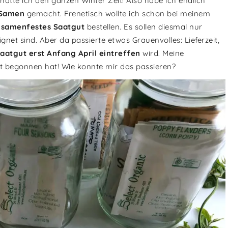
 hatte ich den ganzen Winter Zeit! Also habe ich endlich
 Samen
gemacht. Frenetisch wollte ich schon bei meinem
d samenfestes Saatgut
bestellen. Es sollen diesmal nur
ignet sind. Aber da passierte etwas Grauenvolles: Lieferzeit,
aatgut erst Anfang April eintreffen
wird. Meine
pt begonnen hat! Wie konnte mir das passieren?