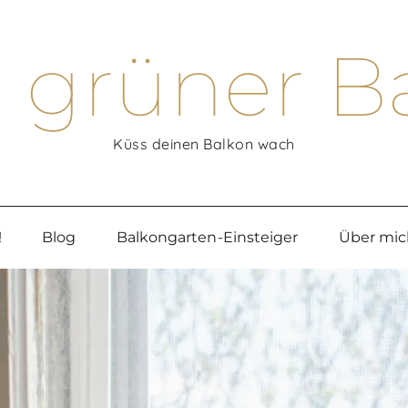
 grüner B
Küss deinen Balkon wach
!
Blog
Balkongarten-Einsteiger
Über mic