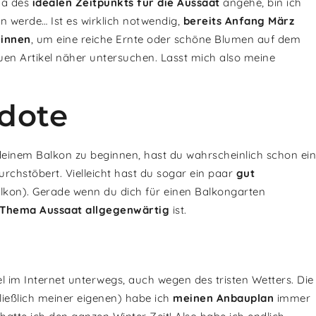
ma des
idealen Zeitpunkts für die Aussaat
angehe, bin ich
n werde… Ist es wirklich notwendig,
bereits Anfang März
ginnen
, um eine reiche Ernte oder schöne Blumen auf dem
n Artikel näher untersuchen. Lasst mich also meine
kdote
einem Balkon zu beginnen, hast du wahrscheinlich schon ein
rchstöbert. Vielleicht hast du sogar ein paar
gut
lkon). Gerade wenn du dich für einen Balkongarten
Thema Aussaat allgegenwärtig
ist.
viel im Internet unterwegs, auch wegen des tristen Wetters. Die
hließlich meiner eigenen) habe ich
meinen Anbauplan
immer