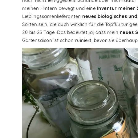
noch nicht fertiggestellt. Schande über mich, dafür
meinen Hintern bewegt und eine
Inventur meiner
Lieblingssamenlieferanten
neues biologisches un
Sorten sein, die auch wirklich für die Topfkultur gee
20 bis 25 Tage. Das bedeutet ja, dass mein
neues S
Gartensaison ist schon ruiniert, bevor sie überhau