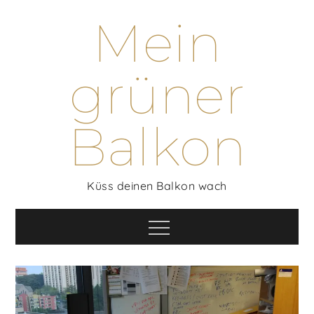
Skip
Mein
to
content
grüner
Balkon
Küss deinen Balkon wach
Menu