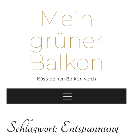
Skip
Mein
to
content
grüner
Balkon
Küss deinen Balkon wach
Menu
Schlagwort:
Entspannung