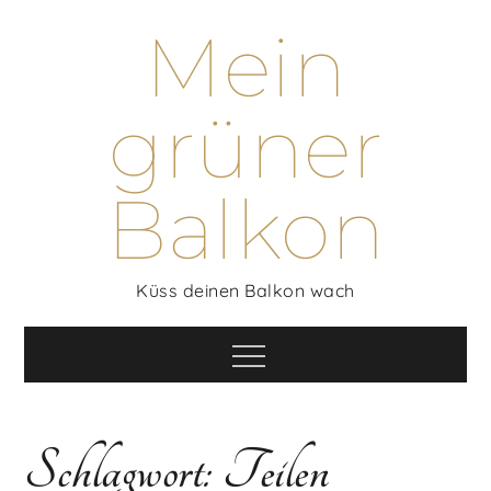
Skip
Mein
to
content
grüner
Balkon
Küss deinen Balkon wach
Menu
Schlagwort:
Teilen