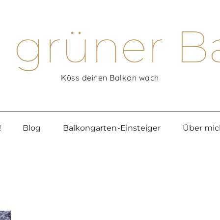
 grüner B
Küss deinen Balkon wach
!
Blog
Balkongarten-Einsteiger
Über mic