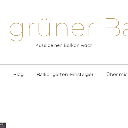
 grüner B
Küss deinen Balkon wach
!
Blog
Balkongarten-Einsteiger
Über mic