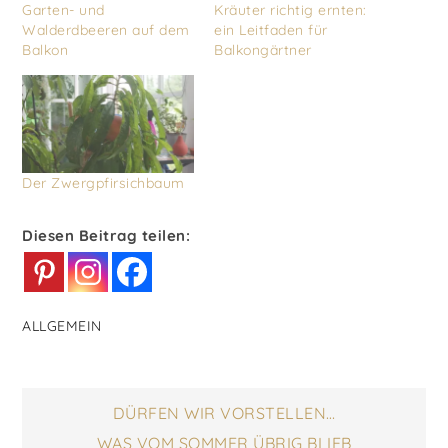
Garten- und
Kräuter richtig ernten:
Walderdbeeren auf dem
ein Leitfaden für
Balkon
Balkongärtner
Der Zwergpfirsichbaum
Diesen Beitrag teilen:
ALLGEMEIN
Beitragsnavigatio
DÜRFEN WIR VORSTELLEN…
WAS VOM SOMMER ÜBRIG BLIEB