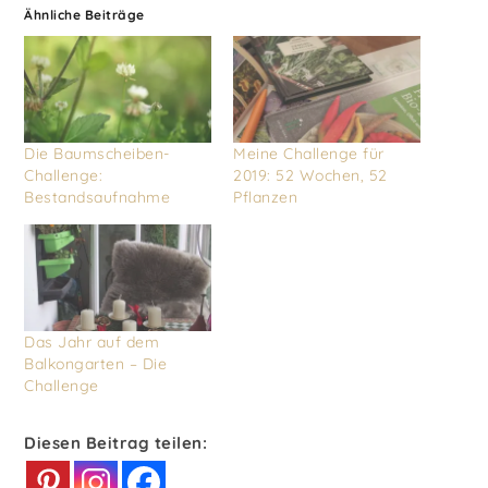
Ähnliche Beiträge
Die Baumscheiben-
Meine Challenge für
Challenge:
2019: 52 Wochen, 52
Bestandsaufnahme
Pflanzen
Das Jahr auf dem
Balkongarten – Die
Challenge
Diesen Beitrag teilen: