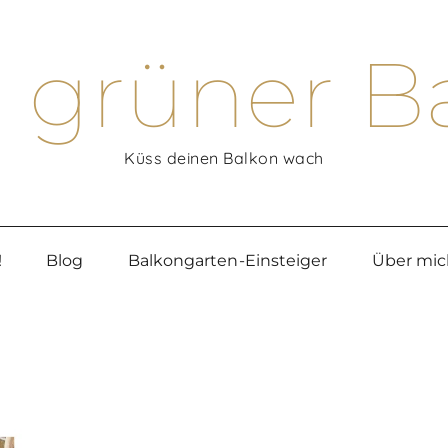
 grüner B
Küss deinen Balkon wach
!
Blog
Balkongarten-Einsteiger
Über mic