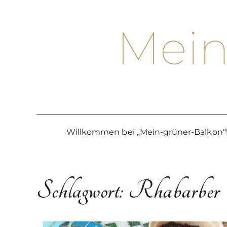
Skip
to
Mein
content
Willkommen bei „Mein-grüner-Balkon“
Schlagwort:
Rhabarber